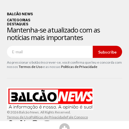
BALCÃO NEWS
CATEGORIAS
DESTAQUES
Mantenha-se atualizado com as
notícias mais importantes
Subscribe
Ao pressionar o botão Inscrever-se, você confirma que leu e concorda com
nossos
Termos de Uso
e as nossas
Políticas de Privacidade
© 2026 Balcão News. All Rights Reserved.
Termos de Uso
Políticas de Privacidade
Fale Conosco