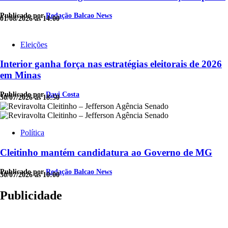
Publicado por
Redação Balcao News
01/08/2026 às 14:00
Eleições
Interior ganha força nas estratégias eleitorais de 2026
em Minas
Publicado por
Davi Costa
30/07/2026 às 18:50
Política
Cleitinho mantém candidatura ao Governo de MG
Publicado por
Redação Balcao News
30/07/2026 às 10:00
Publicidade