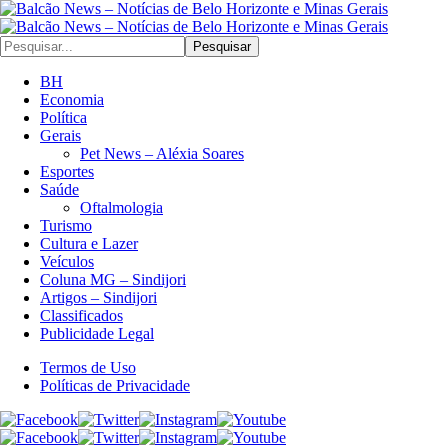
Pesquisar
BH
Economia
Política
Gerais
Pet News – Aléxia Soares
Esportes
Saúde
Oftalmologia
Turismo
Cultura e Lazer
Veículos
Coluna MG – Sindijori
Artigos – Sindijori
Classificados
Publicidade Legal
Termos de Uso
Políticas de Privacidade