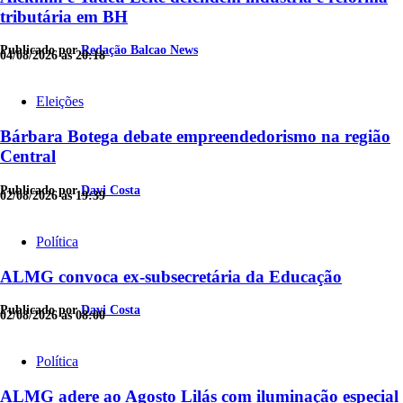
tributária em BH
Publicado por
Redação Balcao News
04/08/2026 às 20:18
Eleições
Bárbara Botega debate empreendedorismo na região
Central
Publicado por
Davi Costa
02/08/2026 às 19:39
Política
ALMG convoca ex-subsecretária da Educação
Publicado por
Davi Costa
02/08/2026 às 08:00
Política
ALMG adere ao Agosto Lilás com iluminação especial