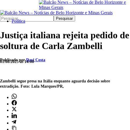
Pesquisar
Política
Justiça italiana rejeita pedido de
soltura de Carla Zambelli
Publicado por
Davi Costa
01/08/2025 às 14:00
Zambelli segue presa na Itália enquanto aguarda decisão sobre
extradição. Foto: Lula Marques/PR,