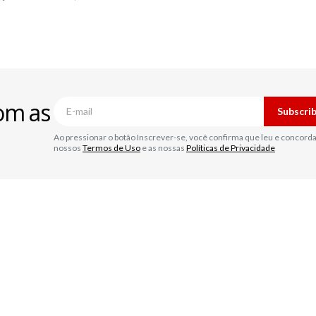
om as
Subscri
Ao pressionar o botão Inscrever-se, você confirma que leu e concord
nossos
Termos de Uso
e as nossas
Políticas de Privacidade