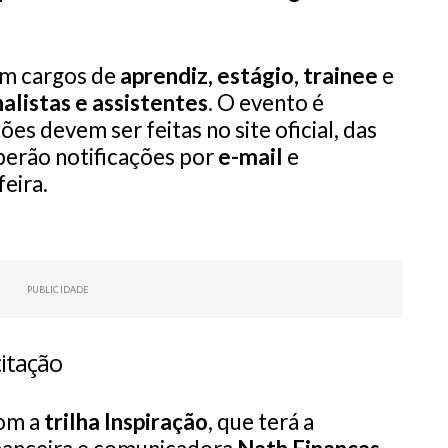
m cargos de
aprendiz, estágio, trainee
e
alistas e assistentes
. O evento é
ções devem ser feitas no site oficial, das
eberão notificações por
e-mail
e
feira.
PUBLICIDADE
citação
com a
trilha Inspiração
, que terá a