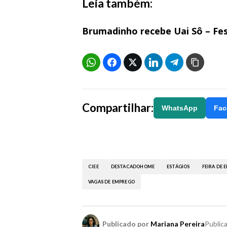
Leia também:
Brumadinho recebe Uai Sô – Fest
Compartilhar:
WhatsApp
Fac
CIEE
DESTACADOHOME
ESTÁGIOS
FEIRA DE 
VAGAS DE EMPREGO
Publicado por
Mariana Pereira
Public