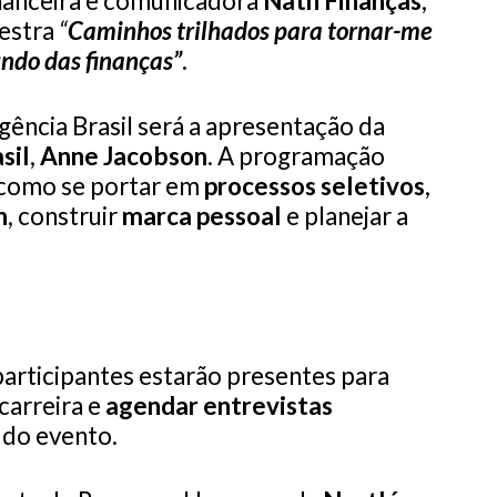
inanceira e comunicadora
Nath Finanças
,
lestra
“
Caminhos trilhados para tornar-me
ndo das finanças”
.
ência Brasil será a apresentação da
sil
,
Anne Jacobson
. A programação
e como se portar em
processos seletivos
,
n
, construir
marca pessoal
e planejar a
articipantes estarão presentes para
carreira e
agendar entrevistas
 do evento.