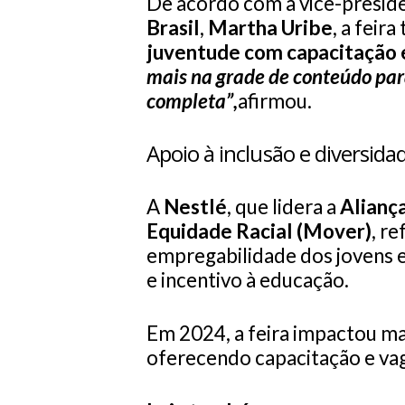
De acordo com a vice-presi
Brasil
,
Martha Uribe
, a feir
juventude com capacitação
mais na grade de conteúdo par
completa”,
afirmou.
Apoio à inclusão e diversida
A
Nestlé
, que lidera a
Alianç
Equidade Racial (Mover)
, r
empregabilidade dos jovens 
e incentivo à educação.
Em 2024, a feira impactou ma
oferecendo capacitação e vag