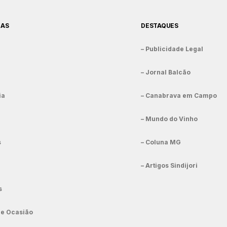
IAS
DESTAQUES
– Publicidade Legal
– Jornal Balcão
ia
– Canabrava em Campo
– Mundo do Vinho
s
– Coluna MG
– Artigos Sindijori
s
de Ocasião