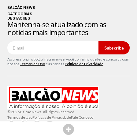
BALCÃO NEWS
CATEGORIAS
DESTAQUES
Mantenha-se atualizado com as
notícias mais importantes
Subscribe
Ao pressionar o botão Inscrever-se, você confirma que leu e concorda com
nossos
Termos de Uso
e as nossas
Políticas de Privacidade
© 2026 Balcão News. All Rights Reserved.
Termos de Uso
Políticas de Privacidade
Fale Conosco
SHARE THIS