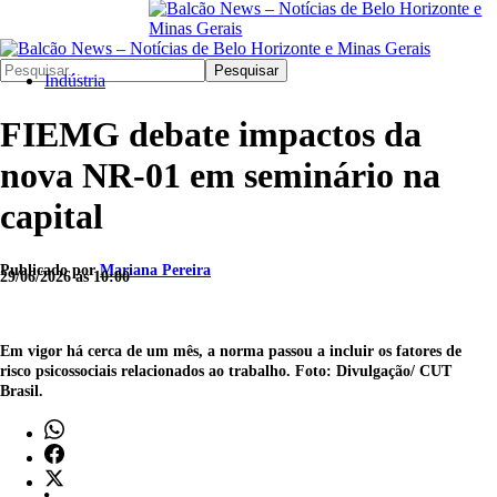
Pesquisar
Indústria
FIEMG debate impactos da
nova NR-01 em seminário na
capital
Publicado por
Mariana Pereira
29/06/2026 às 10:00
Em vigor há cerca de um mês, a norma passou a incluir os fatores de
risco psicossociais relacionados ao trabalho. Foto: Divulgação/ CUT
Brasil.