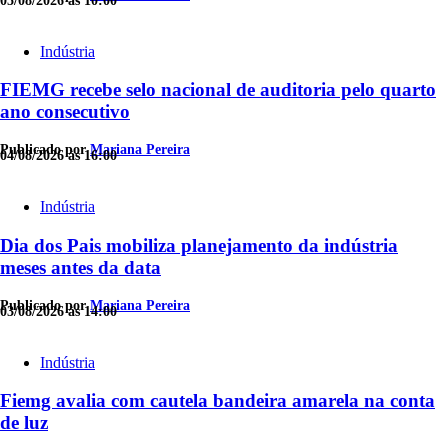
05/08/2026 às 10:00
Indústria
FIEMG recebe selo nacional de auditoria pelo quarto
ano consecutivo
Publicado por
Mariana Pereira
04/08/2026 às 16:00
Indústria
Dia dos Pais mobiliza planejamento da indústria
meses antes da data
Publicado por
Mariana Pereira
03/08/2026 às 14:00
Indústria
Fiemg avalia com cautela bandeira amarela na conta
de luz