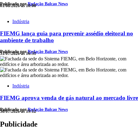
Publicado por
Redação Balcao News
01/08/2026 às 10:00
Indústria
FIEMG lança guia para prevenir assédio eleitoral no
ambiente de trabalho
Publicado por
Redação Balcao News
31/07/2026 às 16:31
Indústria
FIEMG aprova venda de gás natural ao mercado livre
Publicado por
Redação Balcao News
30/07/2026 às 19:12
Publicidade