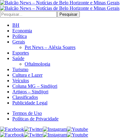
Pesquisar
BH
Economia
Política
Gerais
Pet News – Aléxia Soares
Esportes
Saúde
Oftalmologia
Turismo
Cultura e Lazer
Veículos
Coluna MG – Sindijori
Artigos – Sindijori
Classificados
Publicidade Legal
Termos de Uso
Políticas de Privacidade