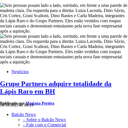
Negócios
Grupo Partners adquire totalidade da
Lápis Raro em BH
Publicado por
Mariana Pereira
16/10/2025 às 10:23
Balcão News
– Sobre o Balcão News
– Fale com o Comercial