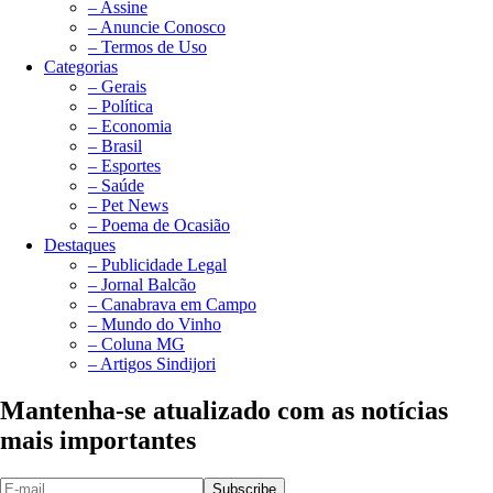
– Assine
– Anuncie Conosco
– Termos de Uso
Categorias
– Gerais
– Política
– Economia
– Brasil
– Esportes
– Saúde
– Pet News
– Poema de Ocasião
Destaques
– Publicidade Legal
– Jornal Balcão
– Canabrava em Campo
– Mundo do Vinho
– Coluna MG
– Artigos Sindijori
Mantenha-se atualizado com as notícias
mais importantes
Subscribe