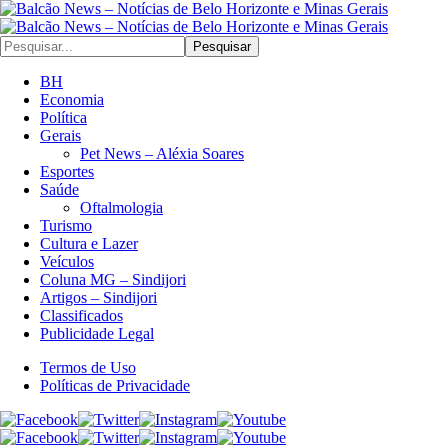
Pesquisar
BH
Economia
Política
Gerais
Pet News – Aléxia Soares
Esportes
Saúde
Oftalmologia
Turismo
Cultura e Lazer
Veículos
Coluna MG – Sindijori
Artigos – Sindijori
Classificados
Publicidade Legal
Termos de Uso
Políticas de Privacidade