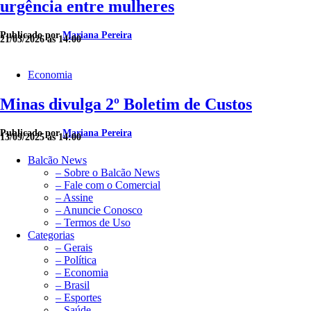
urgência entre mulheres
Publicado por
Mariana Pereira
21/03/2026 às 14:00
Economia
Minas divulga 2º Boletim de Custos
Publicado por
Mariana Pereira
13/09/2025 às 14:00
Balcão News
– Sobre o Balcão News
– Fale com o Comercial
– Assine
– Anuncie Conosco
– Termos de Uso
Categorias
– Gerais
– Política
– Economia
– Brasil
– Esportes
– Saúde