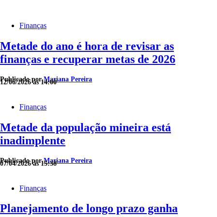
Finanças
Metade do ano é hora de revisar as
finanças e recuperar metas de 2026
Publicado por
Mariana Pereira
12/06/2026 às 14:00
Finanças
Metade da população mineira está
inadimplente
Publicado por
Mariana Pereira
07/04/2026 às 15:38
Finanças
Planejamento de longo prazo ganha