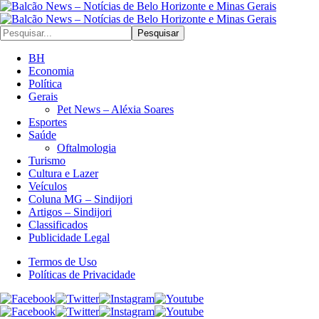
Pesquisar
BH
Economia
Política
Gerais
Pet News – Aléxia Soares
Esportes
Saúde
Oftalmologia
Turismo
Cultura e Lazer
Veículos
Coluna MG – Sindijori
Artigos – Sindijori
Classificados
Publicidade Legal
Termos de Uso
Políticas de Privacidade