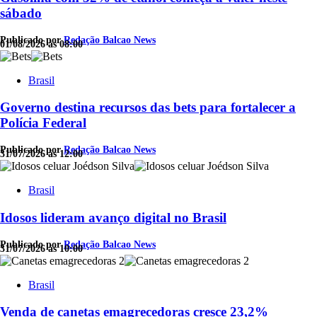
sábado
Publicado por
Redação Balcao News
01/08/2026 às 08:00
Brasil
Governo destina recursos das bets para fortalecer a
Polícia Federal
Publicado por
Redação Balcao News
31/07/2026 às 12:00
Brasil
Idosos lideram avanço digital no Brasil
Publicado por
Redação Balcao News
31/07/2026 às 10:00
Brasil
Venda de canetas emagrecedoras cresce 23,2%