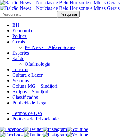
Pesquisar
BH
Economia
Política
Gerais
Pet News – Aléxia Soares
Esportes
Saúde
Oftalmologia
Turismo
Cultura e Lazer
Veículos
Coluna MG – Sindijori
Artigos – Sindijori
Classificados
Publicidade Legal
Termos de Uso
Políticas de Privacidade