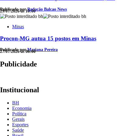
Publicado por
Redação Balcao News
29/07/2026 às 10:00
Minas
Procon-MG autua 15 postos em Minas
Publicado por
Mariana Pereira
27/07/2026 às 08:00
Publicidade
Institucional
BH
Economia
Política
Gerais
Esportes
Saúde
Brasil