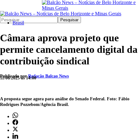
Pesquisar
Brasil
Câmara aprova projeto que
permite cancelamento digital da
contribuição sindical
Publicado por
Redação Balcao News
11/06/2025 às 14:00
A proposta segue agora para análise do Senado Federal. Foto: Fábio
Rodrigues Pozzebom/Agência Brasil.