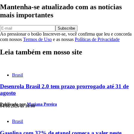
Mantenha-se atualizado com as notícias
mais importantes
Subscribe
Ao pressionar o botão Inscrever-se, você confirma que leu e concorda
com nossos
Termos de Uso
e as nossas
Políticas de Privacidade
Leia também em nosso site
Brasil
Desenrola Brasil 2.0 tem prazo prorrogado até 31 de
agosto
Publicado por
Mariana Pereira
04/08/2026 às 10:00
Brasil
Gasolina com 32% de etanol começa a valer neste