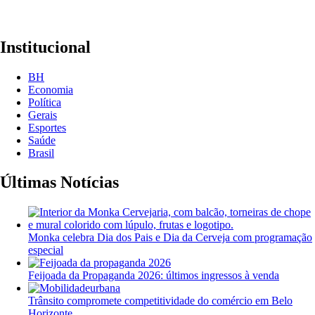
Institucional
BH
Economia
Política
Gerais
Esportes
Saúde
Brasil
Últimas Notícias
Monka celebra Dia dos Pais e Dia da Cerveja com programação
especial
Feijoada da Propaganda 2026: últimos ingressos à venda
Trânsito compromete competitividade do comércio em Belo
Horizonte