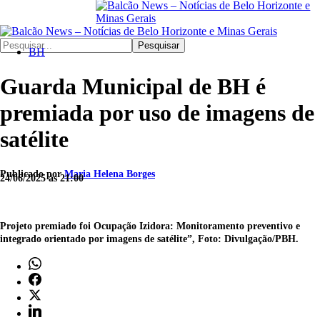
Pesquisar
BH
Guarda Municipal de BH é
premiada por uso de imagens de
satélite
Publicado por
Maria Helena Borges
24/06/2025 às 21:00
Projeto premiado foi Ocupação Izidora: Monitoramento preventivo e
integrado orientado por imagens de satélite”, Foto: Divulgação/PBH.