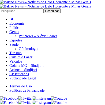
Pesquisar
BH
Economia
Política
Gerais
Pet News – Aléxia Soares
Esportes
Saúde
Oftalmologia
Turismo
Cultura e Lazer
Veículos
Coluna MG – Sindijori
Artigos – Sindijori
Classificados
Publicidade Legal
Termos de Uso
Políticas de Privacidade