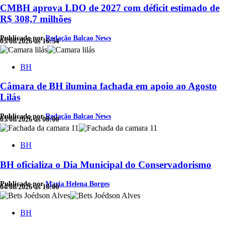
CMBH aprova LDO de 2027 com déficit estimado de
R$ 308,7 milhões
Publicado por
Redação Balcao News
05/08/2026 às 16:54
BH
Câmara de BH ilumina fachada em apoio ao Agosto
Lilás
Publicado por
Redação Balcao News
05/08/2026 às 08:00
BH
BH oficializa o Dia Municipal do Conservadorismo
Publicado por
Maria Helena Borges
04/08/2026 às 18:00
BH