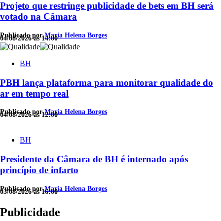
Projeto que restringe publicidade de bets em BH será
votado na Câmara
Publicado por
Maria Helena Borges
04/08/2026 às 14:00
BH
PBH lança plataforma para monitorar qualidade do
ar em tempo real
Publicado por
Maria Helena Borges
04/08/2026 às 12:00
BH
Presidente da Câmara de BH é internado após
princípio de infarto
Publicado por
Maria Helena Borges
03/08/2026 às 16:00
Publicidade