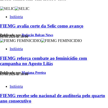
Indústria
FIEMG avalia corte da Selic como avanço
Publicado por
Redação Balcao News
06/08/2026 às 18:00
Indústria
FIEMG reforça combate ao feminicídio com
campanha no Agosto Lilás
Publicado por
Mariana Pereira
05/08/2026 às 10:00
Indústria
FIEMG recebe selo nacional de auditoria pelo quarto
ano consecutivo