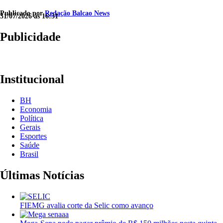
Publicado por
Redação Balcao News
31/07/2026 às 16:31
Publicidade
Institucional
BH
Economia
Política
Gerais
Esportes
Saúde
Brasil
Últimas Notícias
FIEMG avalia corte da Selic como avanço