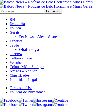
Pesquisar
BH
Economia
Política
Gerais
Pet News – Aléxia Soares
Esportes
Saúde
Oftalmologia
Turismo
Cultura e Lazer
Veículos
Coluna MG – Sindijori
Artigos – Sindijori
Classificados
Publicidade Legal
Termos de Uso
Políticas de Privacidade