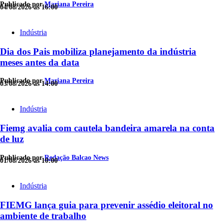
Publicado por
Mariana Pereira
04/08/2026 às 16:00
Indústria
Dia dos Pais mobiliza planejamento da indústria
meses antes da data
Publicado por
Mariana Pereira
03/08/2026 às 14:00
Indústria
Fiemg avalia com cautela bandeira amarela na conta
de luz
Publicado por
Redação Balcao News
01/08/2026 às 10:00
Indústria
FIEMG lança guia para prevenir assédio eleitoral no
ambiente de trabalho