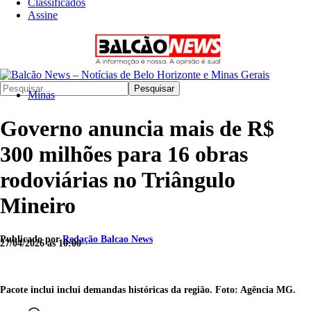
Classificados
Assine
Pesquisar
Minas
Governo anuncia mais de R$
300 milhões para 16 obras
rodoviárias no Triângulo
Mineiro
Publicado por
Redação Balcao News
27/04/2026 às 10:00
Pacote inclui inclui demandas históricas da região. Foto: Agência MG.