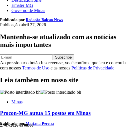
DestacadoHome
Emater-MG
Governo de Minas
Publicado por
Redação Balcao News
Publicação
abril 27, 2026
Mantenha-se atualizado com as notícias
mais importantes
Subscribe
Ao pressionar o botão Inscrever-se, você confirma que leu e concorda
com nossos
Termos de Uso
e as nossas
Políticas de Privacidade
Leia também em nosso site
Minas
Procon-MG autua 15 postos em Minas
Publicado por
Mariana Pereira
27/07/2026 às 08:00