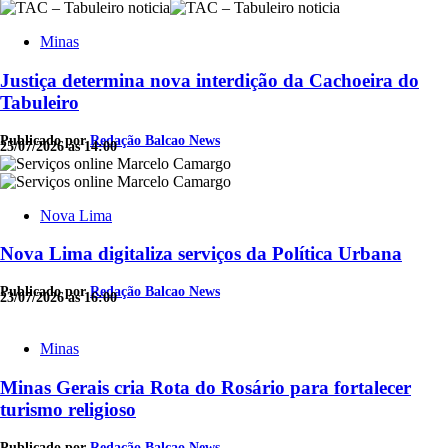
Minas
Justiça determina nova interdição da Cachoeira do
Tabuleiro
Publicado por
Redação Balcao News
25/07/2026 às 14:00
Nova Lima
Nova Lima digitaliza serviços da Política Urbana
Publicado por
Redação Balcao News
23/07/2026 às 16:00
Minas
Minas Gerais cria Rota do Rosário para fortalecer
turismo religioso
Publicado por
Redação Balcao News