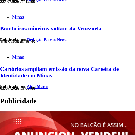
22/07/2026 às 12:00
Minas
Bombeiros mineiros voltam da Venezuela
Publicado por
Redação Balcao News
11/07/2026 às 15:43
Minas
Cartórios ampliam emissão da nova Carteira de
Identidade em Minas
Publicado por
Aida Matos
03/07/2026 às 08:00
Publicidade