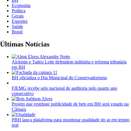
BH
Economia
Política
Gerais
Esportes
Saúde
Brasil
Últimas Notícias
Alckmin e Tadeu Leite defendem indústria e reforma tributária
em BH
BH oficializa o Dia Municipal do Conservadorismo
FIEMG recebe selo nacional de auditoria pelo quarto ano
consecutivo
Projeto que restringe publicidade de bets em BH será votado na
Câmara
PBH lança plataforma para monitorar qualidade do ar em tempo
real