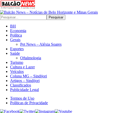
Pesquisar
BH
Economia
Política
Gerais
Pet News – Aléxia Soares
Esportes
Saúde
Oftalmologia
Turismo
Cultura e Lazer
Veículos
Coluna MG – Sindijori
Artigos – Sindijori
Classificados
Publicidade Legal
Termos de Uso
Políticas de Privacidade