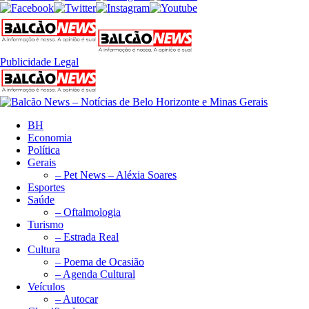
Publicidade Legal
BH
Economia
Política
Gerais
– Pet News – Aléxia Soares
Esportes
Saúde
– Oftalmologia
Turismo
– Estrada Real
Cultura
– Poema de Ocasião
– Agenda Cultural
Veículos
– Autocar