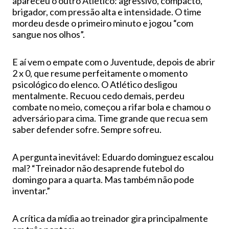
apareceu o outro Atlético: agressivo, compacto,
brigador, com pressão alta e intensidade. O time
mordeu desde o primeiro minuto e jogou “com
sangue nos olhos”.
E aí vem o empate com o Juventude, depois de abrir
2 x 0, que resume perfeitamente o momento
psicológico do elenco. O Atlético desligou
mentalmente. Recuou cedo demais, perdeu
combate no meio, começou a rifar bola e chamou o
adversário para cima. Time grande que recua sem
saber defender sofre. Sempre sofreu.
A pergunta inevitável: Eduardo dominguez escalou
mal? “Treinador não desaprende futebol do
domingo para a quarta. Mas também não pode
inventar.”
A crítica da mídia ao treinador gira principalmente