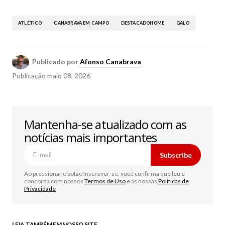
ATLÉTICO
CANABRAVA EM CAMPO
DESTACADOHOME
GALO
Publicado por
Afonso Canabrava
Publicação
maio 08, 2026
Mantenha-se atualizado com as
notícias mais importantes
Subscribe
Ao pressionar o botão Inscrever-se, você confirma que leu e
concorda com nossos
Termos de Uso
e as nossas
Políticas de
Privacidade
LEIA TAMBÉM EM NOSSO SITE