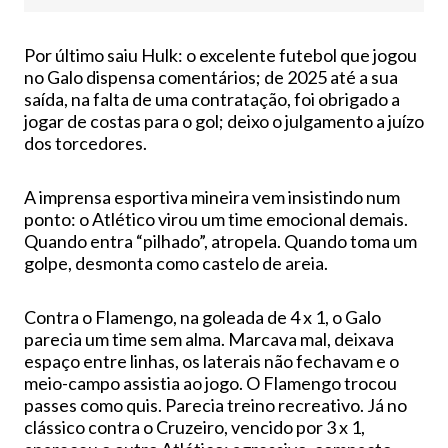
Por último saiu Hulk: o excelente futebol que jogou
no Galo dispensa comentários; de 2025 até a sua
saída, na falta de uma contratação, foi obrigado a
jogar de costas para o gol; deixo o julgamento a juízo
dos torcedores.
A imprensa esportiva mineira vem insistindo num
ponto: o Atlético virou um time emocional demais.
Quando entra “pilhado”, atropela. Quando toma um
golpe, desmonta como castelo de areia.
Contra o Flamengo, na goleada de 4 x 1, o Galo
parecia um time sem alma. Marcava mal, deixava
espaço entre linhas, os laterais não fechavam e o
meio-campo assistia ao jogo. O Flamengo trocou
passes como quis. Parecia treino recreativo. Já no
clássico contra o Cruzeiro, vencido por 3 x 1,