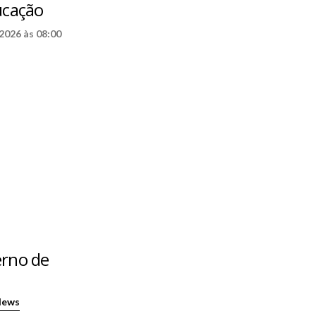
ucação
2026 às 08:00
erno de
News