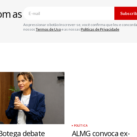
om as
Subscri
Ao pressionar o botão Inscrever-se, você confirma que leu e concord
nossos
Termos de Uso
e as nossas
Políticas de Privacidade
POLÍTICA
Botega debate
ALMG convoca ex-