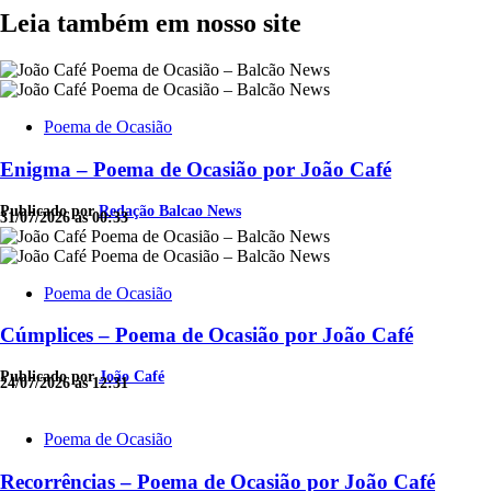
Leia também em nosso site
Poema de Ocasião
Enigma – Poema de Ocasião por João Café
Publicado por
Redação Balcao News
31/07/2026 às 00:33
Poema de Ocasião
Cúmplices – Poema de Ocasião por João Café
Publicado por
João Café
24/07/2026 às 12:31
Poema de Ocasião
Recorrências – Poema de Ocasião por João Café