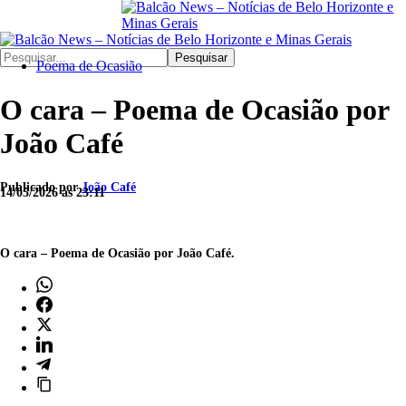
Pesquisar
Poema de Ocasião
O cara – Poema de Ocasião por
João Café
Publicado por
João Café
14/05/2026 às 23:11
O cara – Poema de Ocasião por João Café.