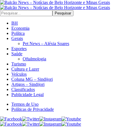
Pesquisar
BH
Economia
Política
Gerais
Pet News – Aléxia Soares
Esportes
Saúde
Oftalmologia
Turismo
Cultura e Lazer
Veículos
Coluna MG – Sindijori
Artigos – Sindijori
Classificados
Publicidade Legal
Termos de Uso
Políticas de Privacidade