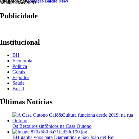
Publicado por
Redação Balcao News
18/06/2026 às 20:53
Publicidade
Institucional
BH
Economia
Política
Gerais
Esportes
Saúde
Brasil
Últimas Notícias
Os Besouros sinfônicos na Casa Outono
BH ganha voos para Diamantina e São João del-Rei