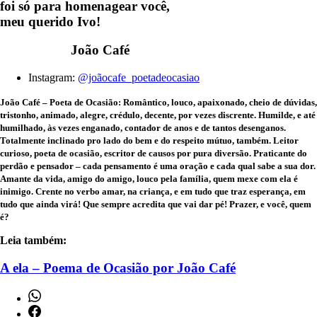
foi só para homenagear você,
meu querido Ivo!
João Café
Instagram:
@joãocafe_poetadeocasiao
João Café – Poeta de Ocasião: Romântico, louco, apaixonado, cheio de dúvidas,
tristonho, animado, alegre, crédulo, decente, por vezes discrente. Humilde, e até
humilhado, às vezes enganado, contador de anos e de tantos desenganos.
Totalmente inclinado pro lado do bem e do respeito mútuo, também. Leitor
curioso, poeta de ocasião, escritor de causos por pura diversão. Praticante do
perdão e pensador – cada pensamento é uma oração e cada qual sabe a sua dor.
Amante da vida, amigo do amigo, louco pela família, quem mexe com ela é
inimigo. Crente no verbo amar, na criança, e em tudo que traz esperança, em
tudo que ainda virá! Que sempre acredita que vai dar pé! Prazer, e você, quem
é?
Leia também:
A ela – Poema de Ocasião por João Café