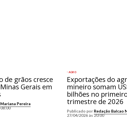
AGRO
 de grãos cresce
Exportações do ag
Minas Gerais em
mineiro somam US
s
bilhões no primeir
trimestre de 2026
r
Mariana Pereira
 08:00
Publicado por
Redação Balcao 
27/04/2026 às 20:00