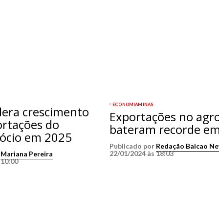
ECONOMIA
MINAS
dera crescimento
Exportações no agr
ortações do
bateram recorde e
ócio em 2025
Publicado por
Redação Balcao N
22/01/2024 às 18:03
r
Mariana Pereira
 10:00