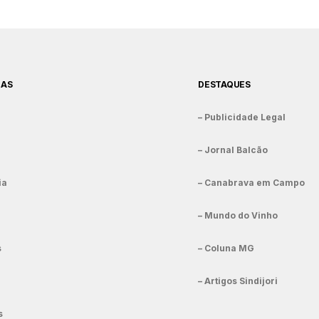
IAS
DESTAQUES
– Publicidade Legal
– Jornal Balcão
ia
– Canabrava em Campo
– Mundo do Vinho
s
– Coluna MG
– Artigos Sindijori
s