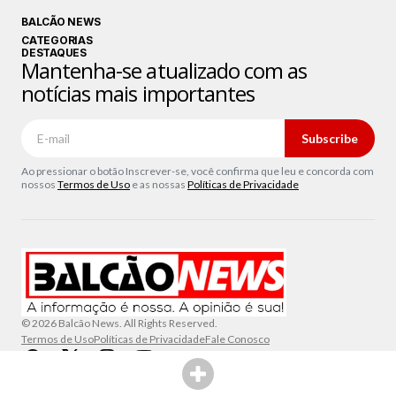
BALCÃO NEWS
CATEGORIAS
DESTAQUES
Mantenha-se atualizado com as
notícias mais importantes
Subscribe
Ao pressionar o botão Inscrever-se, você confirma que leu e concorda com
nossos
Termos de Uso
e as nossas
Políticas de Privacidade
© 2026 Balcão News. All Rights Reserved.
Termos de Uso
Políticas de Privacidade
Fale Conosco
SHARE THIS