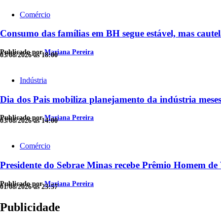
Comércio
Consumo das famílias em BH segue estável, mas caute
Publicado por
Mariana Pereira
03/08/2026 às 18:00
Indústria
Dia dos Pais mobiliza planejamento da indústria meses
Publicado por
Mariana Pereira
03/08/2026 às 14:00
Comércio
Presidente do Sebrae Minas recebe Prêmio Homem de 
Publicado por
Mariana Pereira
01/08/2026 às 23:57
Publicidade