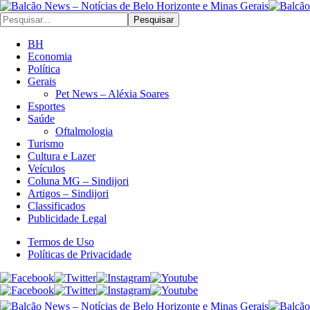
Pesquisar
BH
Economia
Política
Gerais
Pet News – Aléxia Soares
Esportes
Saúde
Oftalmologia
Turismo
Cultura e Lazer
Veículos
Coluna MG – Sindijori
Artigos – Sindijori
Classificados
Publicidade Legal
Termos de Uso
Políticas de Privacidade