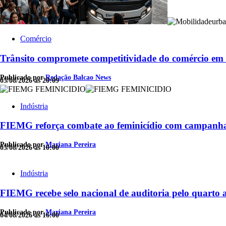
Comércio
Trânsito compromete competitividade do comércio em 
Publicado por
Redação Balcao News
05/08/2026 às 20:09
Indústria
FIEMG reforça combate ao feminicídio com campanha
Publicado por
Mariana Pereira
05/08/2026 às 10:00
Indústria
FIEMG recebe selo nacional de auditoria pelo quarto 
Publicado por
Mariana Pereira
04/08/2026 às 16:00