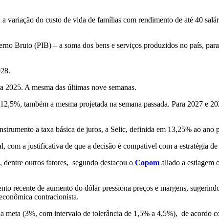
a variação do custo de vida de famílias com rendimento de até 40 salá
rno Bruto (PIB) – a soma dos bens e serviços produzidos no país, para
028.
ra 2025. A mesma das últimas nove semanas.
em 12,5%, também a mesma projetada na semana passada. Para 2027 e 20
instrumento a taxa básica de juros, a Selic, definida em 13,25% ao ano
, com a justificativa de que a decisão é compatível com a estratégia de
, dentre outros fatores, segundo destacou o
Copom
aliado a estiagem 
ento recente de aumento do dólar pressiona preços e margens, sugerin
econômica contracionista.
o da meta (3%, com intervalo de tolerância de 1,5% a 4,5%), de acor