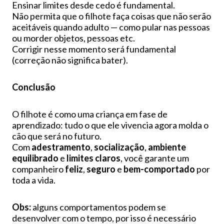
Ensinar limites desde cedo é fundamental.
Não permita que o filhote faça coisas que não serão
aceitáveis quando adulto — como pular nas pessoas
ou morder objetos, pessoas etc.
Corrigir nesse momento será fundamental
(correção não significa bater).
Conclusão
O filhote é como uma criança em fase de
aprendizado: tudo o que ele vivencia agora molda o
cão que será no futuro.
Com
adestramento
,
socialização
,
ambiente
equilibrado
e
limites claros
, você garante um
companheiro
feliz
,
seguro
e
bem-comportado
por
toda a vida.
Obs:
alguns comportamentos podem se
desenvolver com o tempo, por isso é necessário