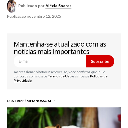
Publicado por
Aléxia Soares
Publicação
novembro 12, 2025
Mantenha-se atualizado com as
notícias mais importantes
Subscribe
Ao pressionar o botão Inscrever-se, você confirma que leu e
concorda com nossos
Termos de Uso
e as nossas
Políticas de
Privacidade
LEIA TAMBÉM EM NOSSO SITE