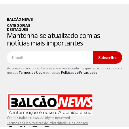
BALCÃO NEWS
CATEGORIAS
DESTAQUES
Mantenha-se atualizado com as
notícias mais importantes
Subscribe
Ao pressionar o botão Inscrever-se, você confirma que leu e concorda com
nossos
Termos de Uso
e as nossas
Políticas de Privacidade
© 2026 Balcão News. All Rights Reserved.
Termos de Uso
Políticas de Privacidade
Fale Conosco