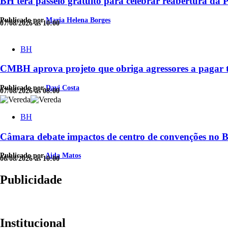
BH terá passeio gratuito para celebrar reabertura da
Publicado por
Maria Helena Borges
07/08/2026 às 10:00
BH
CMBH aprova projeto que obriga agressores a pagar 
Publicado por
Davi Costa
07/08/2026 às 08:00
BH
Câmara debate impactos de centro de convenções no B
Publicado por
Aida Matos
06/08/2026 às 10:00
Publicidade
Institucional