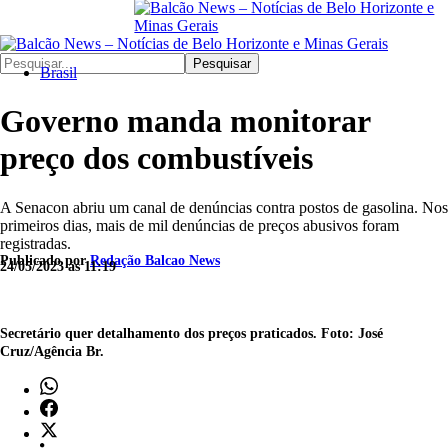
Pesquisar
Brasil
Governo manda monitorar
preço dos combustíveis
A Senacon abriu um canal de denúncias contra postos de gasolina. Nos
primeiros dias, mais de mil denúncias de preços abusivos foram
registradas.
Publicado por
Redação Balcao News
24/05/2023 às 11:19
Secretário quer detalhamento dos preços praticados. Foto: José
Cruz/Agência Br.