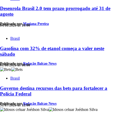
Desenrola Brasil 2.0 tem prazo prorrogado até 31 de
agosto
Publicado por
Mariana Pereira
04/08/2026 às 10:00
Brasil
Gasolina com 32% de etanol começa a valer neste
sábado
Publicado por
Redação Balcao News
01/08/2026 às 08:00
Brasil
Governo destina recursos das bets para fortalecer a
Polícia Federal
Publicado por
Redação Balcao News
31/07/2026 às 12:00