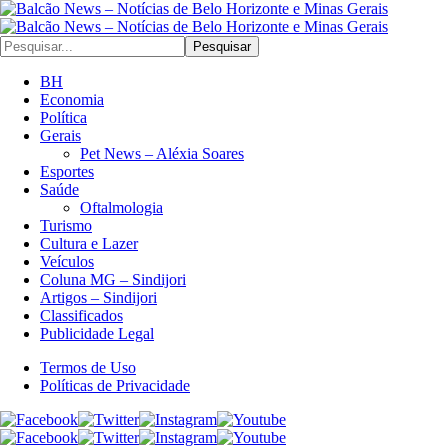
Pesquisar
BH
Economia
Política
Gerais
Pet News – Aléxia Soares
Esportes
Saúde
Oftalmologia
Turismo
Cultura e Lazer
Veículos
Coluna MG – Sindijori
Artigos – Sindijori
Classificados
Publicidade Legal
Termos de Uso
Políticas de Privacidade