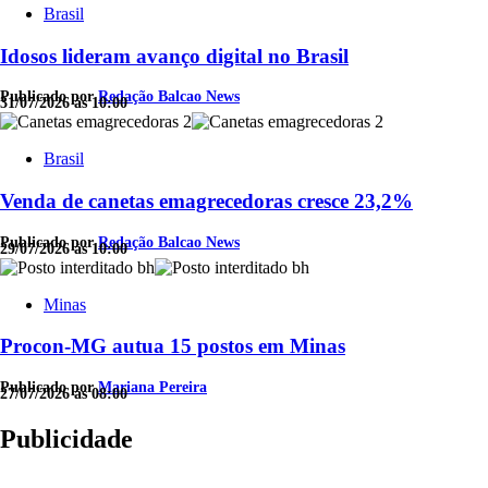
Brasil
Idosos lideram avanço digital no Brasil
Publicado por
Redação Balcao News
31/07/2026 às 10:00
Brasil
Venda de canetas emagrecedoras cresce 23,2%
Publicado por
Redação Balcao News
29/07/2026 às 10:00
Minas
Procon-MG autua 15 postos em Minas
Publicado por
Mariana Pereira
27/07/2026 às 08:00
Publicidade