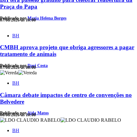
Praça do Papa
Publicado por
Maria Helena Borges
07/08/2026 às 10:00
BH
CMBH aprova projeto que obriga agressores a pagar
tratamento de animais
Publicado por
Davi Costa
07/08/2026 às 08:00
BH
Câmara debate impactos de centro de convenções no
Belvedere
Publicado por
Aida Matos
06/08/2026 às 10:00
BH