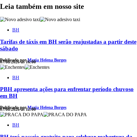
Leia também em nosso site
BH
Tarifas de táxis em BH serão reajustadas a partir deste
sábado
Publicado por
Maria Helena Borges
07/08/2026 às 16:00
BH
PBH apresenta ações para enfrentar período chuvoso
em BH
Publicado por
Maria Helena Borges
07/08/2026 às 12:00
BH
BH terá passeio gratuito para celebrar reabertura da