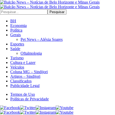
Pesquisar
BH
Economia
Política
Gerais
Pet News – Aléxia Soares
Esportes
Saúde
Oftalmologia
Turismo
Cultura e Lazer
Veículos
Coluna MG – Sindijori
Artigos – Sindijori
Classificados
Publicidade Legal
Termos de Uso
Políticas de Privacidade