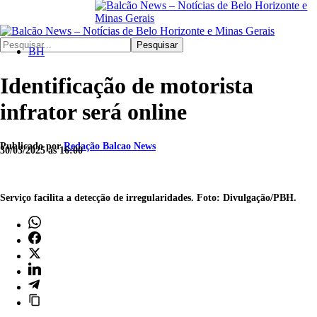
Pesquisar
BH
Identificação de motorista
infrator será online
Publicado por
Redação Balcao News
30/03/2025 às 16:00
Serviço facilita a detecção de irregularidades. Foto: Divulgação/PBH.