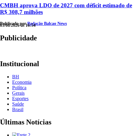
CMBH aprova LDO de 2027 com déficit estimado de
R$ 308,7 milhões
Publicado por
Redação Balcao News
05/08/2026 às 16:54
Publicidade
Institucional
BH
Economia
Política
Gerais
Esportes
Saúde
Brasil
Últimas Notícias