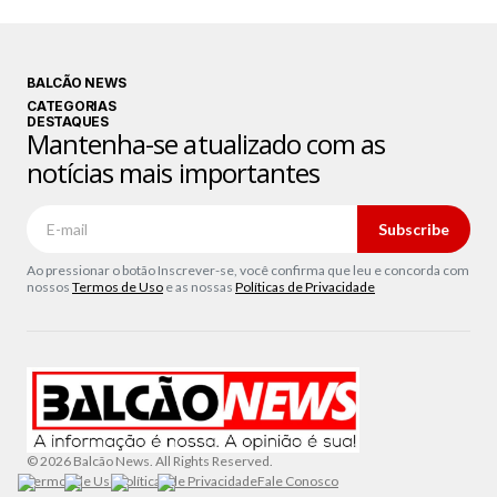
BALCÃO NEWS
CATEGORIAS
DESTAQUES
Mantenha-se atualizado com as
notícias mais importantes
Subscribe
Ao pressionar o botão Inscrever-se, você confirma que leu e concorda com
nossos
Termos de Uso
e as nossas
Políticas de Privacidade
© 2026 Balcão News. All Rights Reserved.
Termos de Uso
Políticas de Privacidade
Fale Conosco