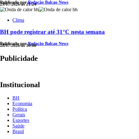
Publicado por
Redação Balcao News
29/07/2026 às 21:24
Clima
BH pode registrar até 31°C nesta semana
Publicado por
Redação Balcao News
28/07/2026 às 10:00
Publicidade
Institucional
BH
Economia
Política
Gerais
Esportes
Saúde
Brasil