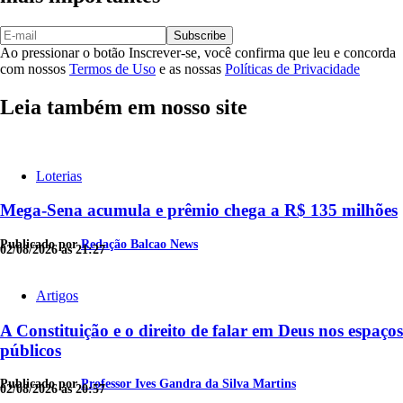
Subscribe
Ao pressionar o botão Inscrever-se, você confirma que leu e concorda
com nossos
Termos de Uso
e as nossas
Políticas de Privacidade
Leia também em nosso site
Loterias
Mega-Sena acumula e prêmio chega a R$ 135 milhões
Publicado por
Redação Balcao News
02/08/2026 às 21:27
Artigos
A Constituição e o direito de falar em Deus nos espaços
públicos
Publicado por
Professor Ives Gandra da Silva Martins
02/08/2026 às 20:57