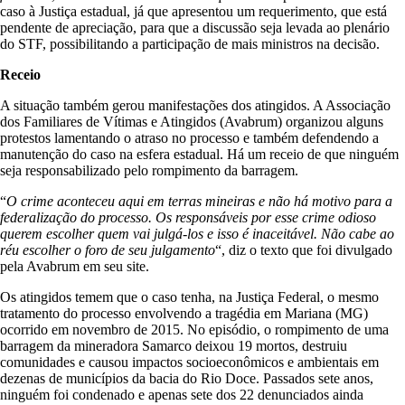
caso à Justiça estadual, já que apresentou um requerimento, que está
pendente de apreciação, para que a discussão seja levada ao plenário
do STF, possibilitando a participação de mais ministros na decisão.
Receio
A situação também gerou manifestações dos atingidos. A Associação
dos Familiares de Vítimas e Atingidos (Avabrum) organizou alguns
protestos lamentando o atraso no processo e também defendendo a
manutenção do caso na esfera estadual. Há um receio de que ninguém
seja responsabilizado pelo rompimento da barragem.
“
O crime aconteceu aqui em terras mineiras e não há motivo para a
federalização do processo. Os responsáveis por esse crime odioso
querem escolher quem vai julgá-los e isso é inaceitável. Não cabe ao
réu escolher o foro de seu julgamento
“, diz o texto que foi divulgado
pela Avabrum em seu site.
Os atingidos temem que o caso tenha, na Justiça Federal, o mesmo
tratamento do processo envolvendo a tragédia em Mariana (MG)
ocorrido em novembro de 2015. No episódio, o rompimento de uma
barragem da mineradora Samarco deixou 19 mortos, destruiu
comunidades e causou impactos socioeconômicos e ambientais em
dezenas de municípios da bacia do Rio Doce. Passados sete anos,
ninguém foi condenado e apenas sete dos 22 denunciados ainda