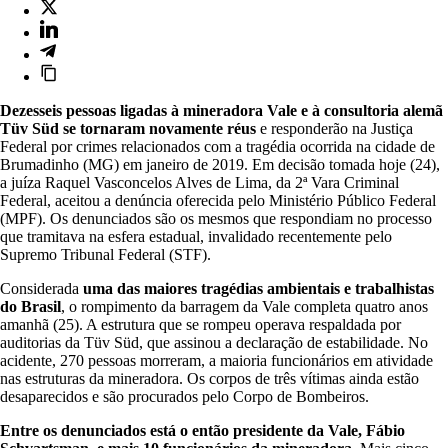
Dezesseis pessoas ligadas à mineradora Vale e à consultoria alemã
Tüv Süd se tornaram novamente réus
e responderão na Justiça
Federal por crimes relacionados com a tragédia ocorrida na cidade de
Brumadinho (MG) em janeiro de 2019. Em decisão tomada hoje (24),
a juíza Raquel Vasconcelos Alves de Lima, da 2ª Vara Criminal
Federal, aceitou a denúncia oferecida pelo Ministério Público Federal
(MPF). Os denunciados são os mesmos que respondiam no processo
que tramitava na esfera estadual, invalidado recentemente pelo
Supremo Tribunal Federal (STF).
Considerada
uma das maiores tragédias ambientais e trabalhistas
do Brasil
, o rompimento da barragem da Vale completa quatro anos
amanhã (25). A estrutura que se rompeu operava respaldada por
auditorias da Tüv Süd, que assinou a declaração de estabilidade. No
acidente, 270 pessoas morreram, a maioria funcionários em atividade
nas estruturas da mineradora. Os corpos de três vítimas ainda estão
desaparecidos e são procurados pelo Corpo de Bombeiros.
Entre os denunciados está o então presidente da Vale, Fábio