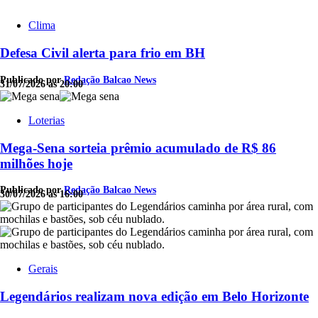
Clima
Defesa Civil alerta para frio em BH
Publicado por
Redação Balcao News
31/07/2026 às 20:00
Loterias
Mega-Sena sorteia prêmio acumulado de R$ 86
milhões hoje
Publicado por
Redação Balcao News
30/07/2026 às 16:00
Gerais
Legendários realizam nova edição em Belo Horizonte