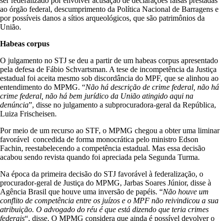
ser federalizado por envolver acusação de declarações falsas prestadas
ao órgão federal, descumprimento da Política Nacional de Barragens e
por possíveis danos a sítios arqueológicos, que são patrimônios da
União.
Habeas corpus
O julgamento no STJ se deu a partir de um habeas corpus apresentado
pela defesa de Fábio Schvartsman. A tese de incompetência da Justiça
estadual foi aceita mesmo sob discordância do MPF, que se alinhou ao
entendimento do MPMG. “
Não há descrição de crime federal, não há
crime federal, não há bem jurídico da União atingido aqui na
denúncia
”, disse no julgamento a subprocuradora-geral da República,
Luiza Frischeisen.
Por meio de um recurso ao STF, o MPMG chegou a obter uma liminar
favorável concedida de forma monocrática pelo ministro Edson
Fachin, reestabelecendo a competência estadual. Mas essa decisão
acabou sendo revista quando foi apreciada pela Segunda Turma.
Na época da primeira decisão do STJ favorável à federalização, o
procurador-geral de Justiça do MPMG, Jarbas Soares Júnior, disse à
Agência Brasil que houve uma inversão de papéis. “
Não houve um
conflito de competência entre os juízos e o MPF não reivindicou a sua
atribuição. O advogado do réu é que está dizendo que teria crimes
federais
“, disse. O MPMG considera que ainda é possível devolver o