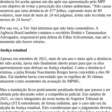
denúncia foi aceita apenas um dia após sua apresentação pelo MPF
com objetivo de evitar a prescrição dos crimes ambientais. “
Não causa
surpresa que uma denúncia de 477 folhas, capeando mais de 80
volumes, num total de mais de 24 mil páginas, tenha sido recebida em
menos de 24 horas
“.
Por sua vez, a Tüv Süd informou que não faria comentários. A
Agência Brasil também contatou o escritório Bottini e Tamasauskas
Advogados, responsável pela defesa de Fábio Schvartsman, mas até o
momento não houve retorno.
Justiça estadual
Apenas em setembro de 2021, mais de um ano e meio após a denúncia
ter sido aceita, havia sido finalmente aberto prazo para que os réus
apresentassem suas defesas na Justiça estadual. Como a denúncia é
extensa, a juíza Renata Nascimento Borges havia concedido a eles 90
dias. Ela também havia concordado que os espólios de 36 vítimas
atuassem como assistentes da acusação do MPMG.
Mas a tramitação ficou praticamente paralisada desde que passou a ser
afetada pela discussão sobre a competência judicial. Em outubro de
2021, os cinco integrantes da sexta turma do Superior Tribunal de
Justiça (STJ) entenderam, de forma unânime, que o caso não era da
alçada da Justiça estadual. Eles consideraram que o julgamento deveria