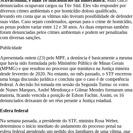
Schvartsman, e mais 10 funcionários da mineradora.
Mais cinco
denunciados ocupavam cargos na Tüv Süd. Eles vão responder por
diversos crimes ambientais e por homicídio doloso qualificado,
levando em conta que as vítimas não tiveram possibilidade de defender
suas vidas. Caso sejam condenados, apenas para o crime de homicídio,
as penas podem variar entre 12 e 30 anos. As duas empresas também
foram denunciadas pelos crimes ambientais e podem ser penalizadas
com diversas sanções.
Publicidade
Apresentada ontem (23) pelo MPF, a denúncia é basicamente a mesma
que havia sido formulada pelo Ministério Público de Minas Gerais
(MPMG) e que resultou no processo que tramitava na Justiça mineira
desde fevereiro de 2020. No entanto, no mês passado, o STF encerrou
uma longa discussão jurídica e concluiu que o caso é de competência
federal. A decisão foi tomada em sessão da Segunda Turma: os votos
de Nunes Marques, André Mendonça e Gilmar Mendes formaram uma
maioria, ficando vencida a posição de Edson Fachin. Assim, os 16
denunciados deixaram de ser réus perante a Justiça estadual.
Esfera federal
Na semana passada, a presidente do STF, ministra Rosa Weber,
determinou o início imediato do andamento do processo penal na
esfera federal atendendo um pedido dos familiares de uma vítima, que