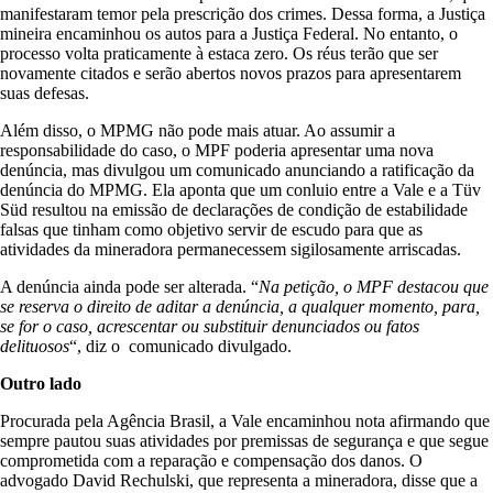
manifestaram temor pela prescrição dos crimes. Dessa forma, a Justiça
mineira encaminhou os autos para a Justiça Federal. No entanto, o
processo volta praticamente à estaca zero. Os réus terão que ser
novamente citados e serão abertos novos prazos para apresentarem
suas defesas.
Além disso, o MPMG não pode mais atuar. Ao assumir a
responsabilidade do caso, o MPF poderia apresentar uma nova
denúncia, mas divulgou um comunicado anunciando a ratificação da
denúncia do MPMG. Ela aponta que um conluio entre a Vale e a Tüv
Süd resultou na emissão de declarações de condição de estabilidade
falsas que tinham como objetivo servir de escudo para que as
atividades da mineradora permanecessem sigilosamente arriscadas.
A denúncia ainda pode ser alterada. “
Na petição, o MPF destacou que
se reserva o direito de aditar a denúncia, a qualquer momento, para,
se for o caso, acrescentar ou substituir denunciados ou fatos
delituosos
“, diz o comunicado divulgado.
Outro lado
Procurada pela Agência Brasil, a Vale encaminhou nota afirmando que
sempre pautou suas atividades por premissas de segurança e que segue
comprometida com a reparação e compensação dos danos. O
advogado David Rechulski, que representa a mineradora, disse que a