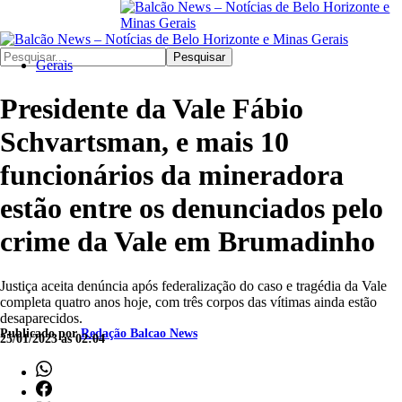
Pesquisar
Gerais
Presidente da Vale Fábio
Schvartsman, e mais 10
funcionários da mineradora
estão entre os denunciados pelo
crime da Vale em Brumadinho
Justiça aceita denúncia após federalização do caso e tragédia da Vale
completa quatro anos hoje, com três corpos das vítimas ainda estão
desaparecidos.
Publicado por
Redação Balcao News
25/01/2023 às 02:04