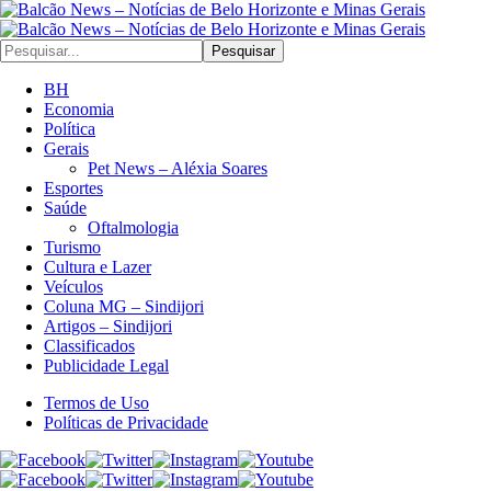
Pesquisar
BH
Economia
Política
Gerais
Pet News – Aléxia Soares
Esportes
Saúde
Oftalmologia
Turismo
Cultura e Lazer
Veículos
Coluna MG – Sindijori
Artigos – Sindijori
Classificados
Publicidade Legal
Termos de Uso
Políticas de Privacidade