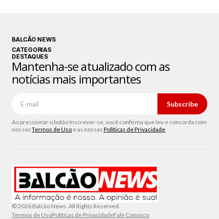
BALCÃO NEWS
CATEGORIAS
DESTAQUES
Mantenha-se atualizado com as
notícias mais importantes
Subscribe
Ao pressionar o botão Inscrever-se, você confirma que leu e concorda com
nossos
Termos de Uso
e as nossas
Políticas de Privacidade
© 2026 Balcão News. All Rights Reserved.
Termos de Uso
Políticas de Privacidade
Fale Conosco