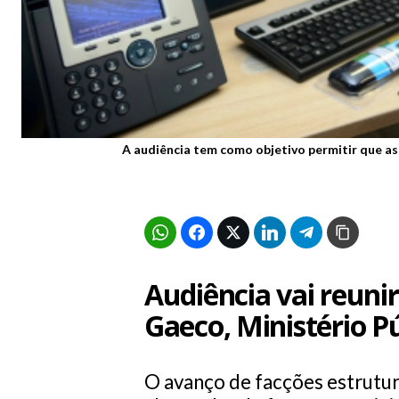
A audiência tem como objetivo permitir que as
Audiência vai reunir P
Gaeco, Ministério Pú
O avanço de facções estrutur