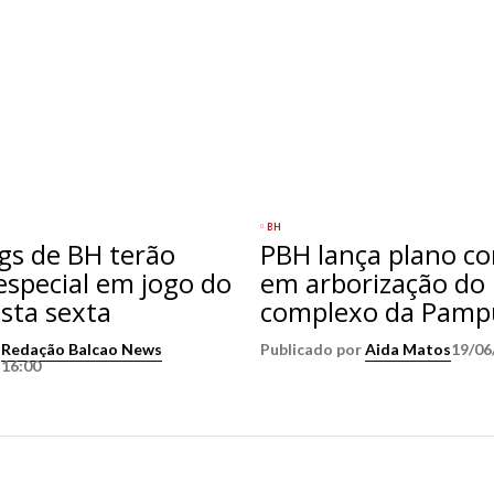
BH
gs de BH terão
PBH lança plano c
especial em jogo do
em arborização do
esta sexta
complexo da Pamp
r
Redação Balcao News
Publicado por
Aida Matos
19/06
 16:00