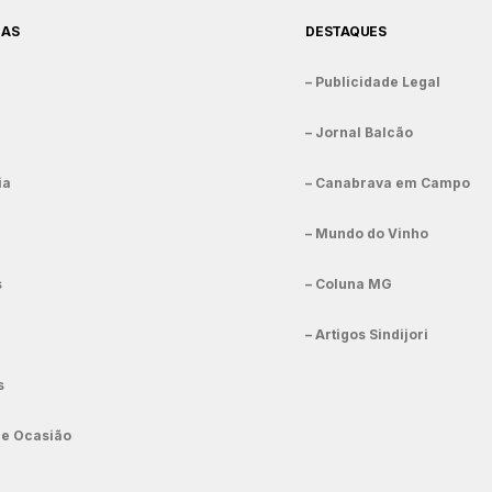
IAS
DESTAQUES
– Publicidade Legal
– Jornal Balcão
ia
– Canabrava em Campo
– Mundo do Vinho
s
– Coluna MG
– Artigos Sindijori
s
de Ocasião