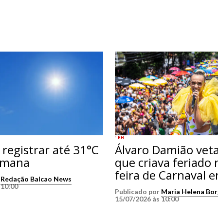
BH
registrar até 31°C
Álvaro Damião veta
emana
que criava feriado 
feira de Carnaval 
r
Redação Balcao News
 10:00
Publicado por
Maria Helena Bo
15/07/2026 às 10:00