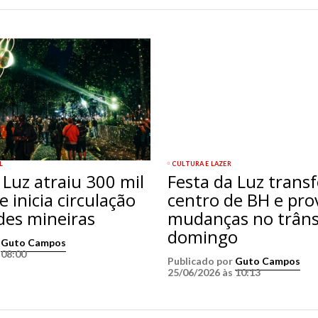
L
CULTURA E LAZER
 Luz atraiu 300 mil
Festa da Luz trans
e inicia circulação
centro de BH e pro
des mineiras
mudanças no trâns
domingo
r
Guto Campos
 08:00
Publicado por
Guto Campos
25/06/2026 às 10:13