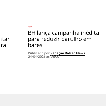
BH
BH lança campanha inédita
ntar
para reduzir barulho em
ara
bares
Publicado por
Redação Balcao News
24/04/2026 às 08:00