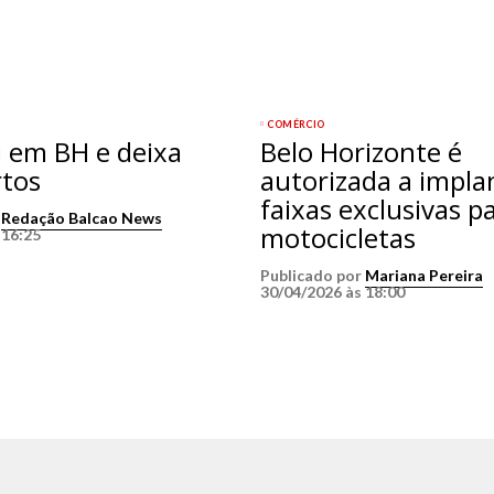
COMÉRCIO
i em BH e deixa
Belo Horizonte é
rtos
autorizada a impla
faixas exclusivas p
r
Redação Balcao News
motocicletas
 16:25
Publicado por
Mariana Pereira
30/04/2026 às 18:00