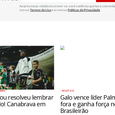
Ao pressionar o botão Inscrever-se, você confirma que leu e concord
nossos
Termos de Uso
e as nossas
Políticas de Privacidade
AMPO
ATLÉTICO
ou resolveu lembrar
Galo vence líder Pal
lo! Canabrava em
fora e ganha força n
Brasileirão