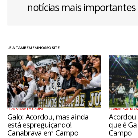
notícias mais importantes
LEIA TAMBÉM EM NOSSO SITE
CANABRAVA EM CAMPO
CANABRAVA EM C
Galo: Acordou, mas ainda
Acordou 
está espreguiçando!
que é Ga
Canabrava em Campo
Campo