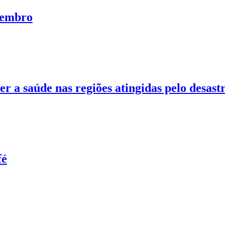
ezembro
r a saúde nas regiões atingidas pelo desast
fé