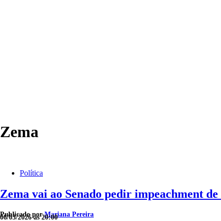
Zema
Política
Zema vai ao Senado pedir impeachment de
Publicado por
Mariana Pereira
06/03/2026 às 20:00