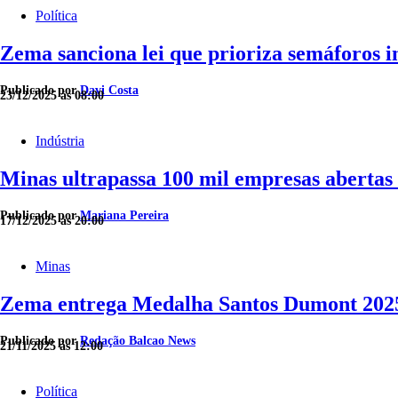
Política
Zema sanciona lei que prioriza semáforos 
Publicado por
Davi Costa
23/12/2025 às 08:00
Indústria
Minas ultrapassa 100 mil empresas abertas 
Publicado por
Mariana Pereira
17/12/2025 às 20:00
Minas
Zema entrega Medalha Santos Dumont 2025
Publicado por
Redação Balcao News
21/11/2025 às 12:00
Política