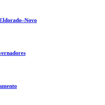
 Eldorado–Novo
vernadores
eamento