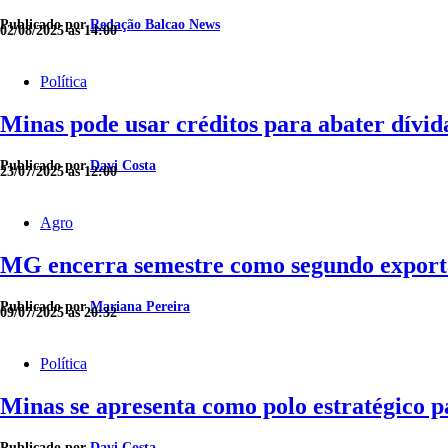
Publicado por
Redação Balcao News
02/08/2025 às 14:00
Política
Minas pode usar créditos para abater dívid
Publicado por
Davi Costa
23/07/2025 às 12:00
Agro
MG encerra semestre como segundo exporta
Publicado por
Mariana Pereira
09/07/2025 às 20:32
Política
Minas se apresenta como polo estratégico pa
Publicado por
Davi Costa