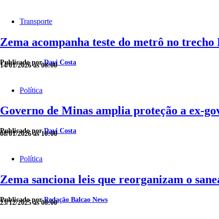
Transporte
Zema acompanha teste do metrô no trecho
Publicado por
Davi Costa
14/01/2026 às 08:00
Política
Governo de Minas amplia proteção a ex-go
Publicado por
Davi Costa
08/01/2026 às 10:00
Política
Zema sanciona leis que reorganizam o san
Publicado por
Redação Balcao News
25/12/2025 às 08:00