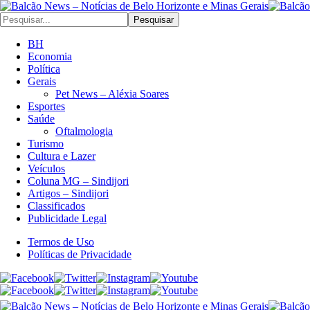
Pesquisar
BH
Economia
Política
Gerais
Pet News – Aléxia Soares
Esportes
Saúde
Oftalmologia
Turismo
Cultura e Lazer
Veículos
Coluna MG – Sindijori
Artigos – Sindijori
Classificados
Publicidade Legal
Termos de Uso
Políticas de Privacidade