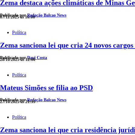
Zema destaca ações climáticas de Minas Ge
Publicado por
Redação Balcao News
07/11/2025 às 16:00
Política
Zema sanciona lei que cria 24 novos cargos
Publicado por
Davi Costa
28/10/2025 às 12:00
Política
Mateus Simões se filia ao PSD
Publicado por
Redação Balcao News
27/10/2025 às 21:35
Política
Zema sanciona lei que cria residência juríd