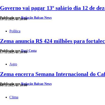
Governo vai pagar 13º salário dia 12 de d
Publicado por
Redação Balcao News
19/11/2025 às 20:00
Política
Zema anuncia R$ 424 milhões para fortalece
Publicado por
Davi Costa
17/11/2025 às 20:00
Agro
Zema encerra Semana Internacional do Ca
Publicado por
Redação Balcao News
08/11/2025 às 10:00
Clima