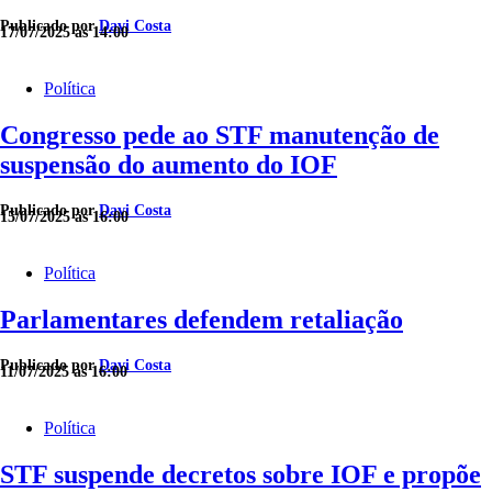
Publicado por
Davi Costa
17/07/2025 às 14:00
Política
Congresso pede ao STF manutenção de
suspensão do aumento do IOF
Publicado por
Davi Costa
15/07/2025 às 16:00
Política
Parlamentares defendem retaliação
Publicado por
Davi Costa
11/07/2025 às 16:00
Política
STF suspende decretos sobre IOF e propõe