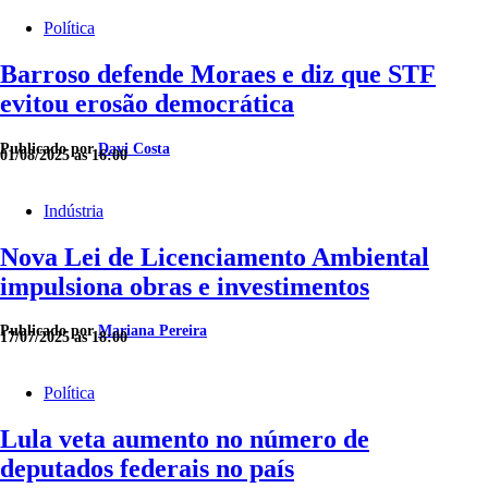
Política
Barroso defende Moraes e diz que STF
evitou erosão democrática
Publicado por
Davi Costa
01/08/2025 às 16:00
Indústria
Nova Lei de Licenciamento Ambiental
impulsiona obras e investimentos
Publicado por
Mariana Pereira
17/07/2025 às 18:00
Política
Lula veta aumento no número de
deputados federais no país