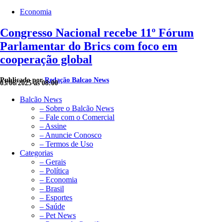
Economia
Congresso Nacional recebe 11º Fórum
Parlamentar do Brics com foco em
cooperação global
Publicado por
Redação Balcao News
03/06/2025 às 08:00
Balcão News
– Sobre o Balcão News
– Fale com o Comercial
– Assine
– Anuncie Conosco
– Termos de Uso
Categorias
– Gerais
– Política
– Economia
– Brasil
– Esportes
– Saúde
– Pet News