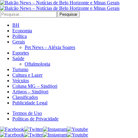
Pesquisar
BH
Economia
Política
Gerais
Pet News – Aléxia Soares
Esportes
Saúde
Oftalmologia
Turismo
Cultura e Lazer
Veículos
Coluna MG – Sindijori
Artigos – Sindijori
Classificados
Publicidade Legal
Termos de Uso
Políticas de Privacidade