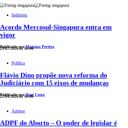
Indústria
Acordo Mercosul-Singapura entra em
vigor
Publicado por
Mariana Pereira
29/07/2026 às 16:00
Política
Flávio Dino propõe nova reforma do
Judiciário com 15 eixos de mudanças
Publicado por
Davi Costa
22/04/2026 às 16:00
Artigos
ADPF do Aborto – O poder de legislar é