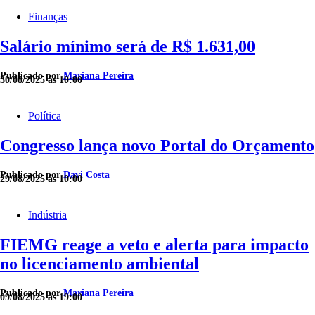
Finanças
Salário mínimo será de R$ 1.631,00
Publicado por
Mariana Pereira
30/08/2025 às 10:00
Política
Congresso lança novo Portal do Orçamento
Publicado por
Davi Costa
29/08/2025 às 10:00
Indústria
FIEMG reage a veto e alerta para impacto
no licenciamento ambiental
Publicado por
Mariana Pereira
09/08/2025 às 19:00