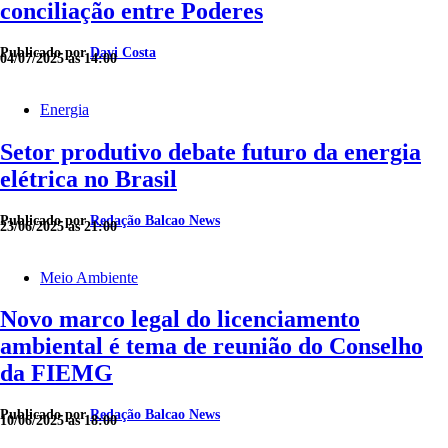
conciliação entre Poderes
Publicado por
Davi Costa
04/07/2025 às 14:00
Energia
Setor produtivo debate futuro da energia
elétrica no Brasil
Publicado por
Redação Balcao News
23/06/2025 às 21:00
Meio Ambiente
Novo marco legal do licenciamento
ambiental é tema de reunião do Conselho
da FIEMG
Publicado por
Redação Balcao News
10/06/2025 às 18:00