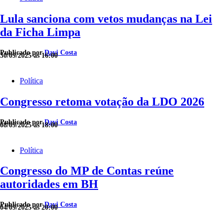
Lula sanciona com vetos mudanças na Lei
da Ficha Limpa
Publicado por
Davi Costa
30/09/2025 às 16:00
Política
Congresso retoma votação da LDO 2026
Publicado por
Davi Costa
08/09/2025 às 18:00
Política
Congresso do MP de Contas reúne
autoridades em BH
Publicado por
Davi Costa
04/09/2025 às 20:00