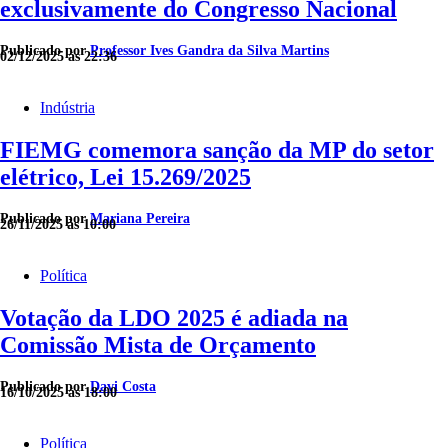
exclusivamente do Congresso Nacional
Publicado por
Professor Ives Gandra da Silva Martins
02/12/2025 às 22:36
Indústria
FIEMG comemora sanção da MP do setor
elétrico, Lei 15.269/2025
Publicado por
Mariana Pereira
26/11/2025 às 10:00
Política
Votação da LDO 2025 é adiada na
Comissão Mista de Orçamento
Publicado por
Davi Costa
16/10/2025 às 18:00
Política